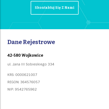
Skontaktuj Się Z Nami
Dane Rejestrowe
42-580 Wojkowice
ul. Jana III Sobieskiego 334
KRS: 0000621007
REGON: 364576057
NIP: 9542765962