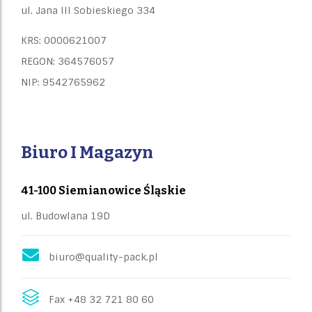
ul. Jana III Sobieskiego 334
KRS: 0000621007
REGON: 364576057
NIP: 9542765962
Biuro I Magazyn
41-100 Siemianowice Śląskie
ul. Budowlana 19D
biuro@quality-pack.pl
Fax +48 32 721 80 60